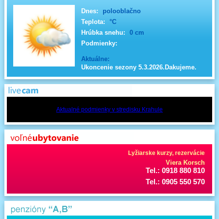
Dnes:
polooblačno
Teplota:
°C
Hrúbka snehu:
0 cm
Podmienky:
Aktuálne:
Ukoncenie sezony 5.3.2026.Dakujeme.
Aktualné podmienky v stredisku Krahule
Lyžiarske kurzy, rezervácie
Viera Korsch
Tel.: 0918 880 810
Tel.: 0905 550 570