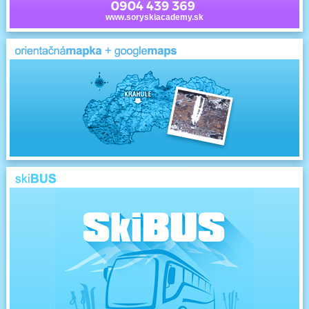
www.soryskiacademy.sk