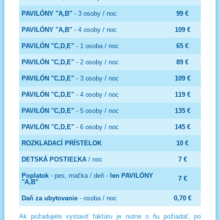
PAVILÓNY "A,B"
- 3 osoby / noc
99 €
PAVILÓNY "A,B"
- 4 osoby / noc
109 €
PAVILÓN "C,D,E"
- 1 osoba / noc
65 €
PAVILÓN "C,D,E"
- 2 osoby / noc
89 €
PAVILÓN "C,D,E"
- 3 osoby / noc
109 €
PAVILÓN "C,D,E"
- 4 osoby / noc
119 €
PAVILÓN "C,D,E"
- 5 osoby / noc
135 €
PAVILÓN "C,D,E"
- 6 osoby / noc
145 €
ROZKLADACÍ PRÍSTELOK
10 €
DETSKÁ POSTIEĽKA
/ noc
7 €
Poplatok
- pes, mačka / deň -
len PAVILÓNY
7 €
"A,B"
Daň za ubytovanie
- osoba / noc
0,70 €
Ak požadujete vystaviť faktúru je nutne o ňu požiadať, po