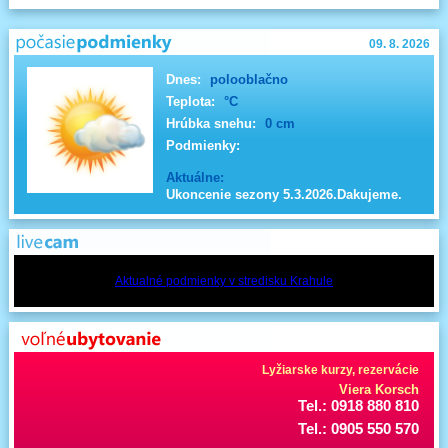
09. 8. 2026
Dnes:
polooblačno
Teplota:
°C
Hrúbka snehu:
0 cm
Podmienky:
Aktuálne:
Ukoncenie sezony 5.3.2026.Dakujeme.
Aktualné podmienky v stredisku Krahule
Lyžiarske kurzy, rezervácie
Viera Korsch
Tel.: 0918 880 810
Tel.: 0905 550 570