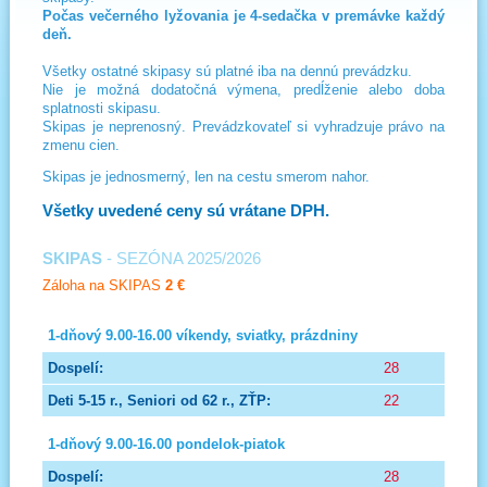
Počas večerného lyžovania je 4-sedačka v premávke každý
deň.
Všetky ostatné skipasy sú platné iba na dennú prevádzku.
Nie je možná dodatočná výmena, predĺženie alebo doba
splatnosti skipasu.
Skipas je neprenosný. Prevádzkovateľ si vyhradzuje právo na
zmenu cien.
Skipas je jednosmerný, len na cestu smerom nahor.
Všetky uvedené ceny sú vrátane DPH.
SKIPAS
- SEZÓNA 2025/2026
Záloha na SKIPAS
2 €
1-dňový 9.00-16.00 víkendy, sviatky, prázdniny
28
22
1-dňový 9.00-16.00 pondelok-piatok
28