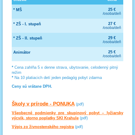
25 €
* MŠ
/osoba/deň
27 €
* ZŠ - I. stupeň
/osoba/deň
29 €
* ZŠ - II. stupeň
/osoba/deň
25 €
Animátor
/osoba/deň
*
Cena zahŕňa 5 x denne strava, ubytovanie, celodenný pitný
režim
*
Na 10 platiacich detí jeden pedagóg pobyt zdarma
Ceny sú vrátane DPH.
Školy v prírode - PONUKA
(pdf)
Všeobecné podmienky pre skupinový pobyt – lyžiarsky
výcvik, storno poplatky SKI Krahule
(pdf)
Výpis zo živnostenského registra
(pdf)