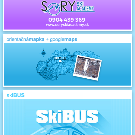
www.soryskiacademy.sk