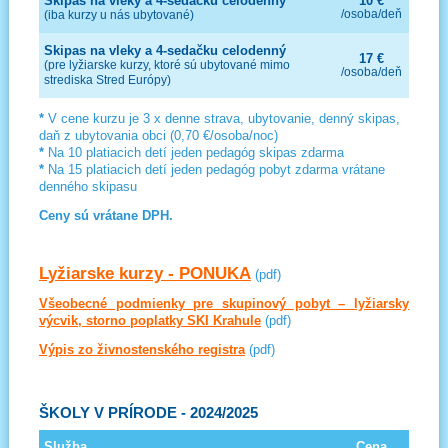
Skipas na vleky a 4-sedačku celodenný
10 €
/osoba/deň
(iba kurzy u nás ubytované)
Skipas na vleky a 4-sedačku celodenný
17 €
(pre lyžiarske kurzy, ktoré sú ubytované mimo
/osoba/deň
strediska Stred Európy)
*
V cene kurzu je 3 x denne strava, ubytovanie, denný skipas,
daň z ubytovania obci (0,70 €/osoba/noc)
*
Na 10 platiacich detí jeden pedagóg skipas zdarma
*
Na 15 platiacich detí jeden pedagóg pobyt zdarma vrátane
denného skipasu
Ceny sú vrátane DPH.
Lyžiarske kurzy - PONUKA
(pdf)
Všeobecné podmienky pre skupinový pobyt – lyžiarsky
výcvik, storno poplatky SKI Krahule
(pdf)
Výpis zo živnostenského registra
(pdf)
ŠKOLY
V PRÍRODE
- 2024/2025
Služba
Cena