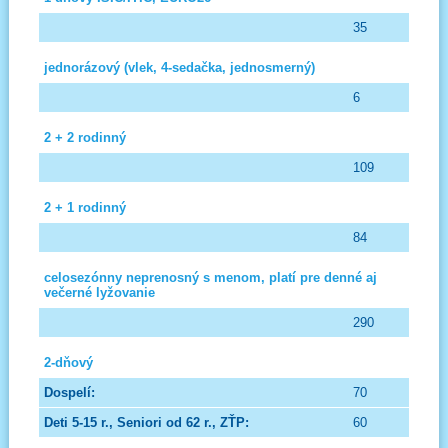
35
jednorázový (vlek, 4-sedačka, jednosmerný)
6
2 + 2 rodinný
109
2 + 1 rodinný
84
celosezónny neprenosný s menom, platí pre denné aj
večerné lyžovanie
290
2-dňový
70
60