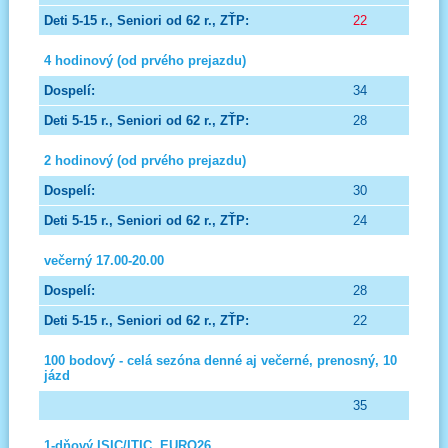
22
4 hodinový (od prvého prejazdu)
34
28
2 hodinový (od prvého prejazdu)
30
24
večerný 17.00-20.00
28
22
100 bodový - celá sezóna denné aj večerné, prenosný, 10
jázd
35
1-dňový ISIC/ITIC, EURO26