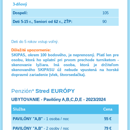
3-dňový
105
90
Deti do 5 rokov vstup voľný.
Dôležité upozornenie:
SKIPAS, okrem 100 bodového, je neprenosný. Platí len pre
osobu, ktorá ho uplatní pri prvom prechode turniketom -
skenovanie lyžiara. Iná osoba, ktorá je držiteľom
skenovaného SKIPASU úž nebude vpustená na horské
dopravné zariadenie (vlek, štvorsedačka).
Penzión*
Stred EURÓPY
UBYTOVANIE
- Pavilóny A,B,C,D,E - 2023/2024
Služba
Cena
PAVILÓNY "A,B"
- 1 osoba / noc
55 €
PAVILÓNY "A,B"
- 2 osoby / noc
79 €