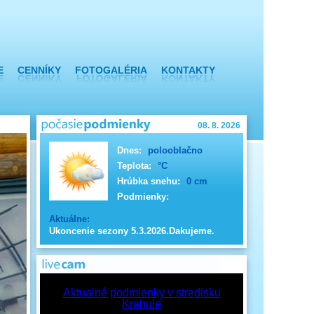
E
CENNÍKY
FOTOGALÉRIA
KONTAKTY
08. 8. 2026
Dnes:
polooblačno
Teplota:
°C
Hrúbka snehu:
0 cm
Podmienky:
Aktuálne:
Ukoncenie sezony 5.3.2026.Dakujeme.
Aktualné podmienky v stredisku
Krahule