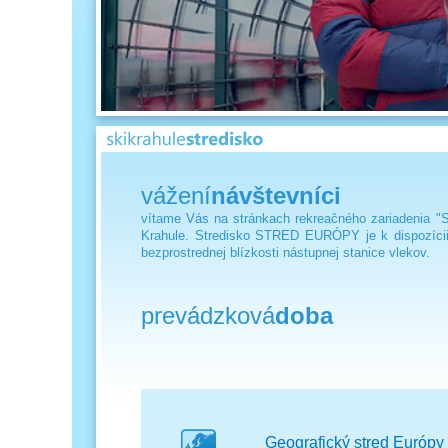
vážení
návštevníci
vítame Vás na stránkach rekreačného zariadenia 
Krahule. Stredisko STRED EURÓPY je k dispozícii
bezprostrednej blízkosti nástupnej stanice vlekov.
prevádzková
doba
Geografický stred Európy