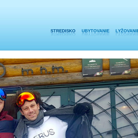
skočiť
igáciu
STREDISKO
UBYTOVANIE
LYŽOVANI