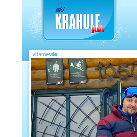
Pre
nav