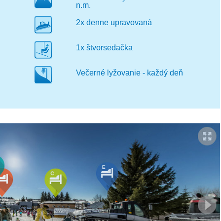
n.m.
2x denne upravovaná
1x štvorsedačka
Večerné lyžovanie - každý deň