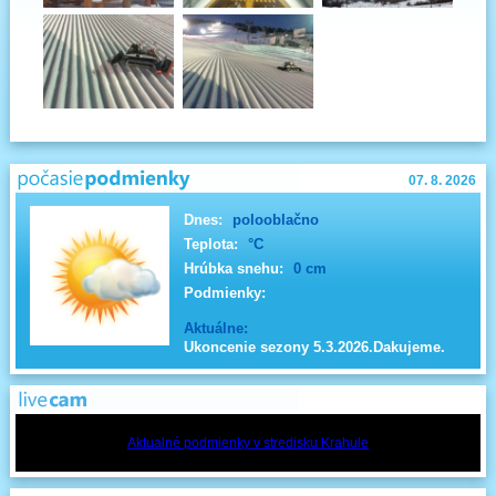
07. 8. 2026
Dnes:
polooblačno
Teplota:
°C
Hrúbka snehu:
0 cm
Podmienky:
Aktuálne:
Ukoncenie sezony 5.3.2026.Dakujeme.
Aktualné podmienky v stredisku Krahule