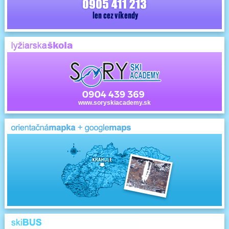
www.soryskiacademy.sk