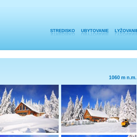
skočiť
igáciu
STREDISKO
UBYTOVANIE
LYŽOVANI
1060 m n.m.