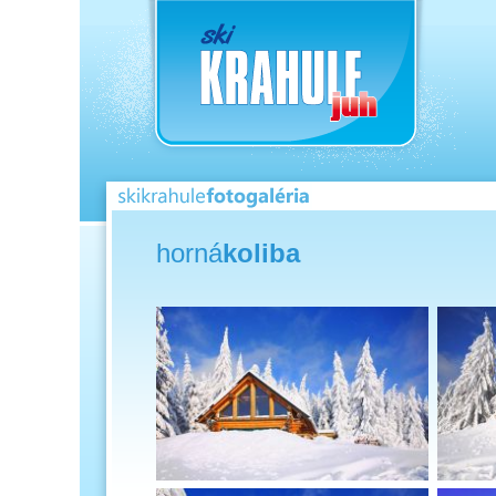
Pre
nav
horná
koliba