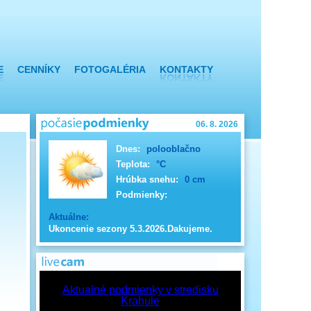
E
CENNÍKY
FOTOGALÉRIA
KONTAKTY
06. 8. 2026
Dnes:
polooblačno
Teplota:
°C
Hrúbka snehu:
0 cm
Podmienky:
Aktuálne:
Ukoncenie sezony 5.3.2026.Dakujeme.
Aktualné podmienky v stredisku
Krahule